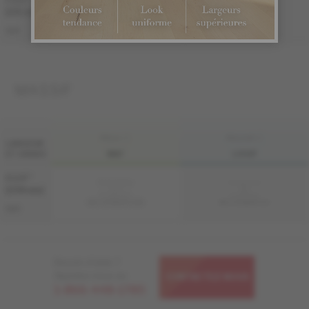
7 1/2 "
Échantillon
Échantillon
non
non
(191 mm)
disponible
disponible
ME-OASB3K-A2M
ME-OASB3K-A2I
S&M
MASSIF
FINI LIV
FINI LIVUP
LARGEUR
ET GRADE
MAT
LIVUP
4 1/4 "
Échantillon
Échantillon
non
non
(108 mm)
disponible
disponible
MS-OASB34-A2M
MS-OASB34-A2I
S&M
Besoin d'aide ?
Appelez-nous au
CONTACTEZ-NOUS
1-866-448-1785