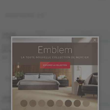
INGÉNIERIE 1/2 "
FINI LIV
FINI LIVUP
LARGEUR
ET GRADE
MAT
LIVUP
7 1/2 "
Échantillon
Échantillon
non
non
(191 mm)
disponible
disponible
ME-OASB1K-A2M
ME-OASB1K-A2I
S&M
INGÉNIERIE 3/4 "
FINI LIV
FINI LIVUP
LARGEUR
ET GRADE
MAT
LIVUP