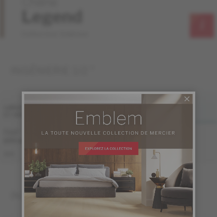
Chêne
Legend
Collection Emblem
INGÉNIERIE 1/2 "
FINI LIV
FINI LIVUP
LARGEUR
ET GRADE
MAT
LIVUP
7 1/2 "
Échantillon
Échantillon
non
non
(191 mm)
disponible
disponible
ME-OASB1K-A3M
ME-OASB1K-A3I
S&M
INGÉNIERIE 3/4 "