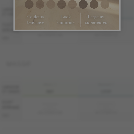
FINI LIV
FINI LIVUP
LARGEUR
ET GRADE
MAT
LIVUP
7 1/2 "
Échantillon
Échantillon
non
non
(191 mm)
disponible
disponible
ME-OASB3K-A3M
ME-OASB3K-A3I
S&M
MASSIF
FINI LIV
FINI LIVUP
LARGEUR
ET GRADE
MAT
LIVUP
4 1/4 "
Échantillon
Échantillon
non
non
(108 mm)
disponible
disponible
MS-OASB34-A3M
MS-OASB34-A3I
S&M