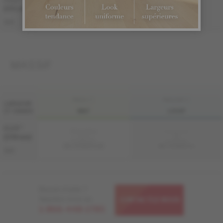
7 1/2 "
Échantillon
Échantillon
non
non
(191 mm)
disponible
disponible
ME-OASB3K-A1M
ME-OASB3K-A1I
S&M
MASSIF
FINI LIV
FINI LIVUP
LARGEUR
ET GRADE
MAT
LIVUP
4 1/4 "
Échantillon
Échantillon
non
non
(108 mm)
disponible
disponible
MS-OASB34-A1M
MS-OASB34-A1I
S&M
Besoin d'aide ?
Appelez-nous au
CONTACTEZ-NOUS
1-866-448-1785