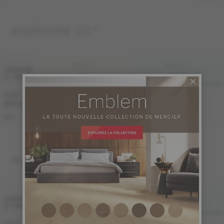
INGÉNIERIE 1/2 "
FINI LIV
FINI LIVUP
LARGEUR
ET GRADE
MAT
LIVUP
7 1/2 "
Échantillon
Échantillon
non
non
(191 mm)
disponible
disponible
ME-OASB1K-A1M
ME-OASB1K-A1I
S&M
INGÉNIERIE 3/4 "
FINI LIV
FINI LIVUP
LARGEUR
ET GRADE
MAT
LIVUP