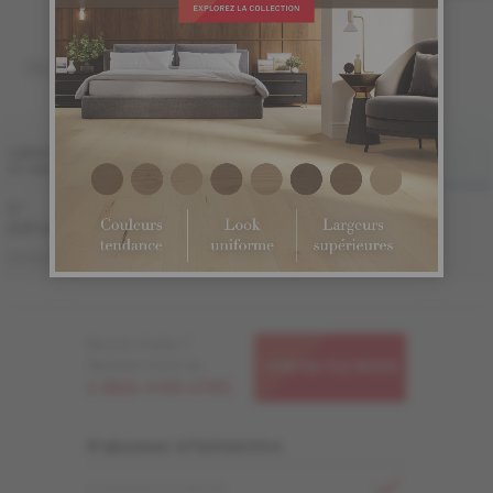
INGÉNIERIE 1/2 "
FINI LIV
FINI LIVUP
LARGEUR
ET GRADE
MAT
LIVUP
5 "
Échantillon
Échantillon
non
non
(127 mm)
disponible
disponible
ME-WOHB15-SNM
ME-WOHB15-SNI
DISTINCTION
Besoin d'aide ?
Appelez-nous au
CONTACTEZ-NOUS
1-866-448-1785
S'abonner à l'infolettre
ADRESSE COURRIEL