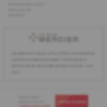
901 Dimond Blvd, Suite F
Anchorage, AK
USA 99515
Les détaillants Mercier Le Plus offrent une expérience
d'achat complète et possèdent l'ensemble de la
gamme Mercier démontrée de façon à faciliter votre
choix.
Besoin d'aide ?
Appelez-nous au
CONTACTEZ-NOUS
1-866-448-1785