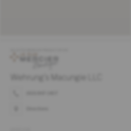
SELECTED MERCIER PRODUCT OFFER
Wehrung's Macungie LLC
(610) 847-1407
Directions
ADRESSE