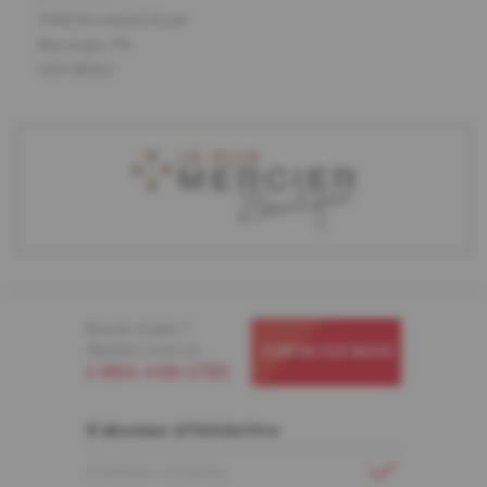
3580 Brookside Road
Macungie, PA
USA 18062
Besoin d'aide ?
Appelez-nous au
CONTACTEZ-NOUS
1-866-448-1785
S'abonner à l'infolettre
ADRESSE COURRIEL