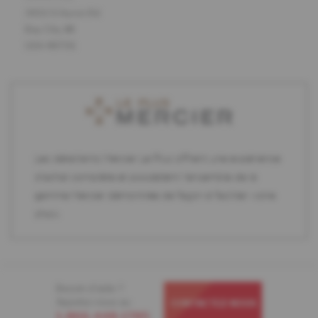
3450 S Huron Rd
Bay City, MI
USA 48706
Les détaillants Mercier Le Plus offrent une expérience
d'achat complète et possèdent l'ensemble de la
gamme Mercier démontrée de façon à faciliter votre
choix.
Besoin d'aide ?
Appelez-nous au
CONTACTEZ-NOUS
1-866-448-1785