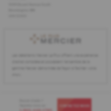
9349 Bryant Avenue South
Bloomington, MN
USA 55420
Les détaillants Mercier Le Plus offrent une expérience
d'achat complète et possèdent l'ensemble de la
gamme Mercier démontrée de façon à faciliter votre
choix.
Besoin d'aide ?
Appelez-nous au
CONTACTEZ-NOUS
1-866-448-1785