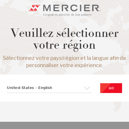
Veuillez sélectionner
votre région
Sélectionnez votre pays/région et la langue afin de
personnaliser votre expérience.
United-States - English
GO
rcier Le Plus offrent une expérience d'achat complète et possèdent 
ix.