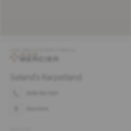
OFFRE COMPLÈTE DE PRODUITS MERCIER
Seland's Karpetland
(608) 452-3129
Directions
ADRESSE