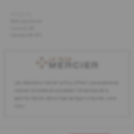
ADRESSE
8191 Jane Street
Concord, ON
Canada L4K 5P2
Les détaillants Mercier Le Plus offrent une expérience
d'achat complète et possèdent l'ensemble de la
gamme Mercier démontrée de façon à faciliter votre
choix.