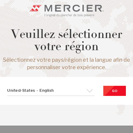
Veuillez sélectionner
votre région
Sélectionnez votre pays/région et la langue afin de
personnaliser votre expérience.
United-States - English
GO
rcier Le Plus offrent une expérience d'achat complète et possèdent 
ix.