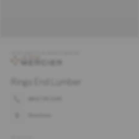
OFFRE COMPLÈTE DE PRODUITS MERCIER
Rings End Lumber
(860) 739-5441
Directions
ADRESSE