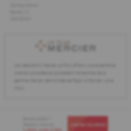
28 Hope Street
Niantic, CT
USA 06357
Les détaillants Mercier Le Plus offrent une expérience
d'achat complète et possèdent l'ensemble de la
gamme Mercier démontrée de façon à faciliter votre
choix.
Besoin d'aide ?
Appelez-nous au
CONTACTEZ-NOUS
1-866-448-1785