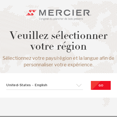
LUSTRES
Veuillez sélectionner
votre région
Sélectionnez votre pays/région et la langue afin de
personnaliser votre expérience.
United-States - English
GO
rcier Le Plus offrent une expérience d'achat complète et possèdent 
ix.