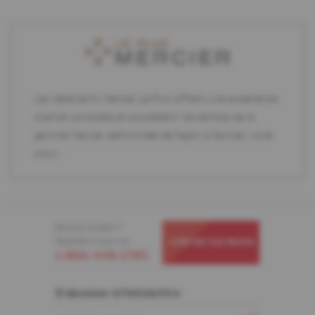
Les détaillants Mercier Le Plus offrent une expérience
d'achat complète et possèdent l'ensemble de la
gamme Mercier démontrée de façon à faciliter votre
choix.
Besoin d'aide ?
Appelez-nous au
CONTACTEZ-NOUS
1-866-448-1785
S'abonner à l'infolettre