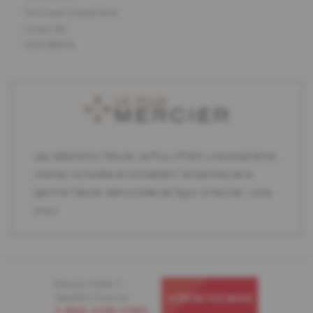
111 Lower Creek Drive
Lenoir, NC
USA 28645
Les détaillants Mercier Le Plus offrent une expérience
d'achat complète et possèdent l'ensemble de la
gamme Mercier démontrée de façon à faciliter votre
choix.
Besoin d'aide ?
Appelez-nous au
CONTACTEZ-NOUS
1-866-448-1785