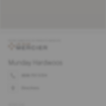
OFFRE COMPLÈTE DE PRODUITS MERCIER
Munday Hardwoos
(828) 757-5724
Directions
ADRESSE