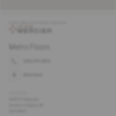
OFFRE COMPLÈTE DE PRODUITS MERCIER
Metro Floors
(313) 274-1600
Directions
ADRESSE
6465 N Telegraph
Dearborn Heights, MI
USA 48127