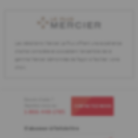
Les détaillants Mercier Le Plus offrent une expérience
d'achat complète et possèdent l'ensemble de la
gamme Mercier démontrée de façon à faciliter votre
choix.
Besoin d'aide ?
Appelez-nous au
CONTACTEZ-NOUS
1-866-448-1785
S'abonner à l'infolettre