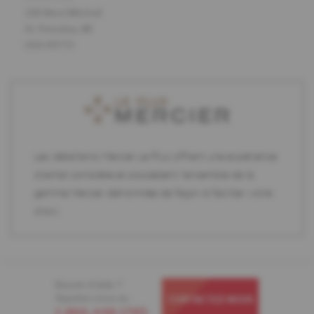
218 West Mitchell
St. Petoskey, MI
USA 49770
Les détaillants Mercier Le Plus offrent une expérience
d'achat complète et possèdent l'ensemble de la
gamme Mercier démontrée de façon à faciliter votre
choix.
Besoin d'aide ?
Appelez-nous au
CONTACTEZ-NOUS
1-866-448-1785