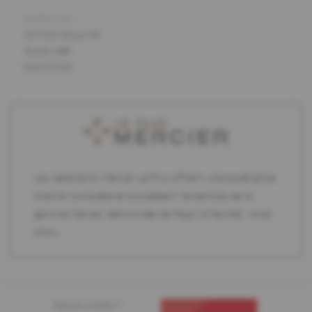
ADRESSE
101 11th Street SE
Austin, MN
USA 55912
Les détaillants Mercier Le Plus offrent une expérience
d'achat complète et possèdent l'ensemble de la
gamme Mercier démontrée de façon à faciliter votre
choix.
Besoin d'aide ?