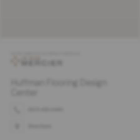
OFFRE COMPLÈTE DE PRODUITS MERCIER
Huffman Flooring Design
Center
(507) 433-6440
Directions