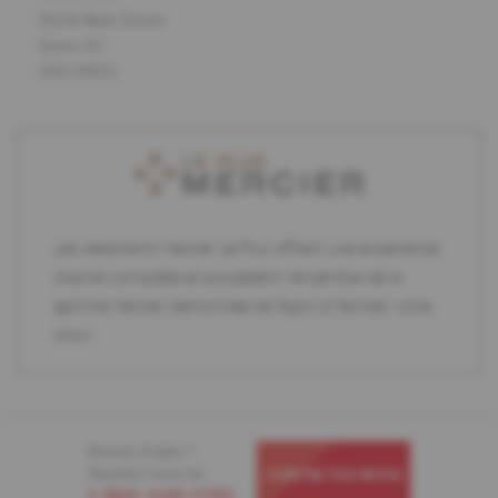
913 N. Main Street
Greer, SC
USA 29651
Les détaillants Mercier Le Plus offrent une expérience
d'achat complète et possèdent l'ensemble de la
gamme Mercier démontrée de façon à faciliter votre
choix.
Besoin d'aide ?
Appelez-nous au
CONTACTEZ-NOUS
1-866-448-1785