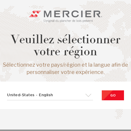
LUSTRES
Veuillez sélectionner
votre région
Sélectionnez votre pays/région et la langue afin de
personnaliser votre expérience.
United-States - English
GO
rcier Le Plus offrent une expérience d'achat complète et possèdent 
ix.