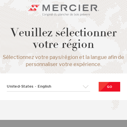
Veuillez sélectionner
votre région
Sélectionnez votre pays/région et la langue afin de
personnaliser votre expérience.
United-States - English
GO
rcier Le Plus offrent une expérience d'achat complète et possèdent 
ix.