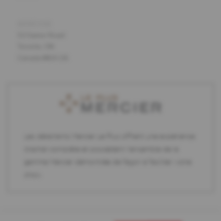
ADRESSE
52 Samor Road
Toronto, ON
Canada M6A 1J6
Les détaillants Mercier Le Plus offrent une expérience
d'achat complète et possèdent l'ensemble de la
gamme Mercier démontrée de façon à faciliter votre
choix.