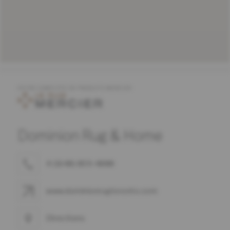
OFFRE COMPLÈTE DE PRODUITS MERCIER
Dominion Rug & Home
4 (1648) 859-4888
www.dominionrugtoronto.com
Directions