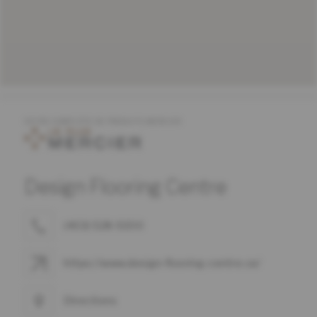
OFFRE COMPLÈTE DE PRODUITS MERCIER
Design Flooring Centre
(403) 528-9200
https://www.design-flooring-centre.ca/
Directions