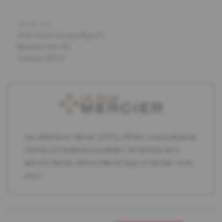
ADRESSE
1335 Trans Canada Way S E
Medicine Hat, AB
Canada T1B 1J1
Les détaillants Mercier Le Plus offrent une expérience
d'achat complète et possèdent l'ensemble de la
gamme Mercier démontrée de façon à faciliter votre
choix.