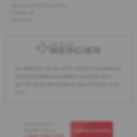
14101 Sullyfield Cir Suite #130
Chantilly, VA
USA 20151
Les détaillants Mercier Le Plus offrent une expérience
d'achat complète et possèdent l'ensemble de la
gamme Mercier démontrée de façon à faciliter votre
choix.
Besoin d'aide ?
Appelez-nous au
CONTACTEZ-NOUS
1-866-448-1785