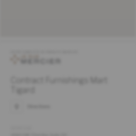
OFFRE COMPLÈTE DE PRODUITS MERCIER
Contract Furnishings Mart
Tigard
Directions
ADRESSE
14160 SW 72nd Ave, Suite 110