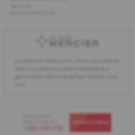
Tigard, OR
(503) 542-8900 97224
Les détaillants Mercier Le Plus offrent une expérience
d'achat complète et possèdent l'ensemble de la
gamme Mercier démontrée de façon à faciliter votre
choix.
Besoin d'aide ?
Appelez-nous au
CONTACTEZ-NOUS
1-866-448-1785