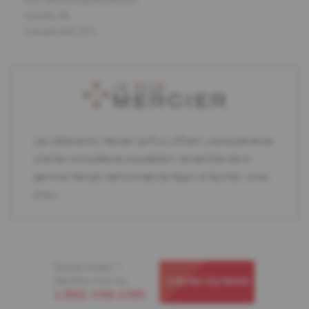
Gander, NL
Canada A1V 2P2
Les détaillants Mercier Le Plus offrent une expérience
d'achat complète et possèdent l'ensemble de la
gamme Mercier démontrée de façon à faciliter votre
choix.
Besoin d'aide ?
Appelez-nous au
CONTACTEZ-NOUS
1-866-448-1785