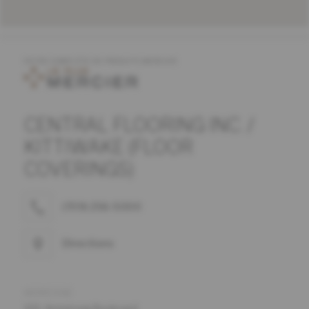
OFFRE COMPLÈTE DE PRODUITS MERCIER
CENTRAL FLOORING INC. /
KITTIWAKE (FLOOR
COVERINGS)
(709) 256-5000
Directions
ADRESSE
100, Armstrong Boulevard