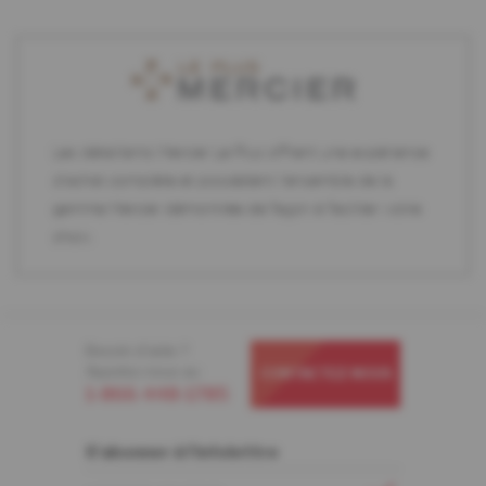
Les détaillants Mercier Le Plus offrent une expérience
d'achat complète et possèdent l'ensemble de la
gamme Mercier démontrée de façon à faciliter votre
choix.
Besoin d'aide ?
Appelez-nous au
CONTACTEZ-NOUS
1-866-448-1785
S'abonner à l'infolettre