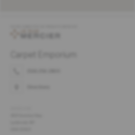
OFFRE COMPLÈTE DE PRODUITS MERCIER
Carpet Emporium
(516) 256-2800
Directions
ADRESSE
469 Sunrise Hwy
Lynbrook, NY
USA 11563