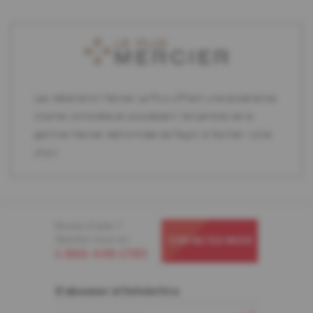
Les détaillants Mercier Le Plus offrent une expérience
d'achat complète et possèdent l'ensemble de la
gamme Mercier démontrée de façon à faciliter votre
choix.
Besoin d'aide ?
Appelez-nous au
CONTACTEZ-NOUS
1-866-448-1785
S'abonner à l'infolettre