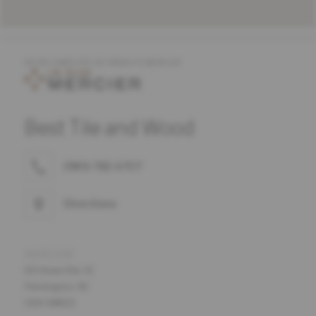
OFFRE COMPLÈTE DE PRODUITS MERCIER
Best Tile and Wood
(980) 782-6707
Directions
ADRESSE
69 State Rte 31
Flemington, NJ
USA 08822