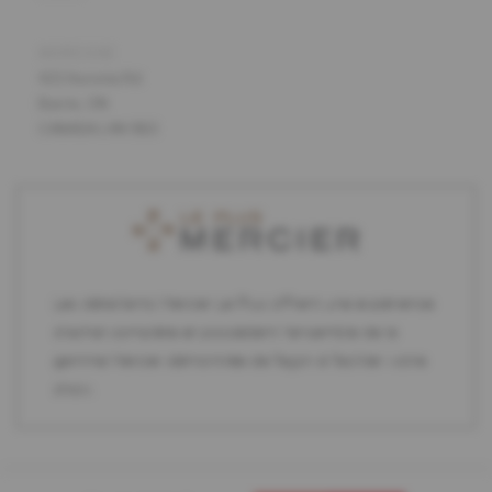
ADRESSE
421 Huronia Rd
Barrie, ON
CANADA L4N 9B3
Les détaillants Mercier Le Plus offrent une expérience
d'achat complète et possèdent l'ensemble de la
gamme Mercier démontrée de façon à faciliter votre
choix.