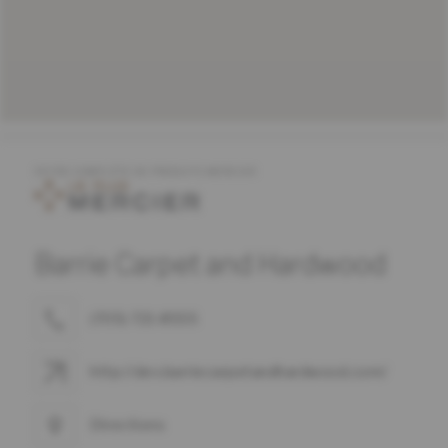
OFFRE COMPLÈTE DE PRODUITS MERCIER
Barrie Carpet and Hardwood
(705) 721-8555
http://dev.barriecarpetandhardwood.com/
Directions