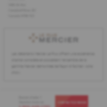
1481 16 Ave
Campbell River, BC
Canada V9W 4J3
Les détaillants Mercier Le Plus offrent une expérience
d'achat complète et possèdent l'ensemble de la
gamme Mercier démontrée de façon à faciliter votre
choix.
Besoin d'aide ?
Appelez-nous au
CONTACTEZ-NOUS