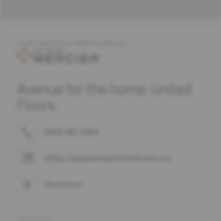
OFFRE COMPLÈTE DE PRODUITS MERCIER
Avenue for the home, United
Floors
(250) 287-7456
https://www.avenueforthehome.ca/
Directions
ADRESSE