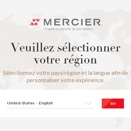
LUSTRES
Veuillez sélectionner
votre région
Sélectionnez votre pays/région et la langue afin de
personnaliser votre expérience.
United-States - English
GO
rcier Le Plus offrent une expérience d'achat complète et possèdent 