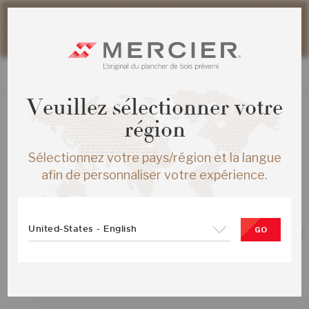
Veuillez noter que les délais d'expédition des commandes
web peuvent être légèrement prolongés pour la période
estivale.
Veuillez sélectionner votre
La création de nouvelles commandes est présentement
région
désactivée.
Sélectionnez votre pays/région et la langue
afin de personnaliser votre expérience.
TOUS LES PRODUITS
United-States - English
CHENE ROUGE S&M ENG ½X5 BRUN
GO
MYSTIQUE MAT
SKU :
ME-ROSB15-20M-SMP