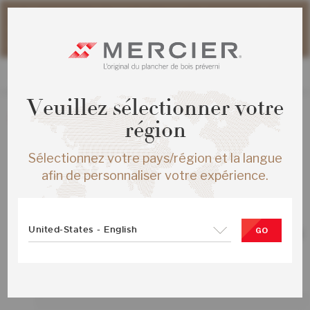
Veuillez noter que les délais d'expédition des commandes
web peuvent être légèrement prolongés pour la période
estivale.
Veuillez sélectionner votre
La création de nouvelles commandes est présentement
région
désactivée.
Sélectionnez votre pays/région et la langue
afin de personnaliser votre expérience.
TOUS LES PRODUITS
United-States - English
CHENE ROUGE S&M ENG ½X5 BRUN
GO
MYSTIQUE MAT
SKU :
ME-ROSB15-20M-SMP