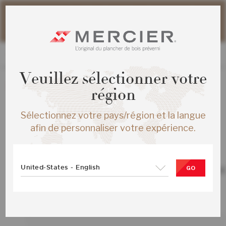
Veuillez noter que les délais d'expédition des commandes
web peuvent être légèrement prolongés pour la période
estivale.
Veuillez sélectionner votre
La création de nouvelles commandes est présentement
région
désactivée.
Sélectionnez votre pays/région et la langue
afin de personnaliser votre expérience.
TOUS LES PRODUITS
United-States - English
CHENE ROUGE DISTINCTION ENG ¾X
GO
GUNSTOCK MAT-BROSSE
SKU :
ME-RODS35-12B-SMP