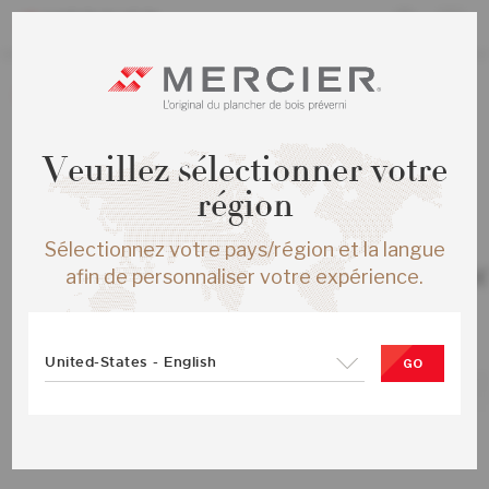
La création de nouvelles commandes est présentement
désactivée.
Veuillez sélectionner votre
région
Sélectionnez votre pays/région et la langue
TOUS LES PRODUITS
CHENE BLANC DISTINCTION ENG ½
afin de personnaliser votre expérience.
SOLARIS MAT-BROSSE
SKU :
ME-WODS1M-BAB-SMP
United-States - English
GO