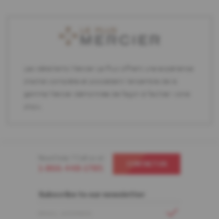
Les détaillants Mercier Le Plus offrent une expérience
d'achat complète et possèdent l'ensemble de la
gamme Mercier démontrée de façon à faciliter votre
choix.
Need help ? Call us at
CONTACT US
1-866-448-1785
Subscribe to our newsletter
EMAIL ADDRESS