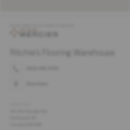
OFFRE COMPLÈTE DE PRODUITS MERCIER
Ritchie's Flooring Warehouse
(902) 440-9735
Directions
ADRESSE
211 John Savage Ave
Dartmouth, NS
Canada B3B 0A8