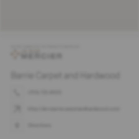
OFFRE COMPLÈTE DE PRODUITS MERCIER
Barrie Carpet and Hardwood
(705) 721-8555
http://dev.barriecarpetandhardwood.com/
Directions