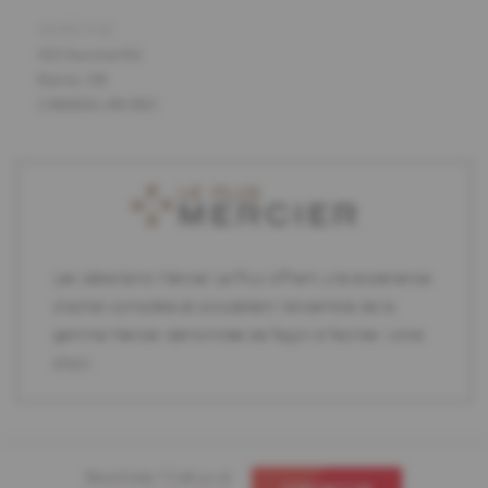
ADRESSE
421 Huronia Rd
Barrie, ON
CANADA L4N 9B3
Les détaillants Mercier Le Plus offrent une expérience
d'achat complète et possèdent l'ensemble de la
gamme Mercier démontrée de façon à faciliter votre
choix.
Need help ? Call us at