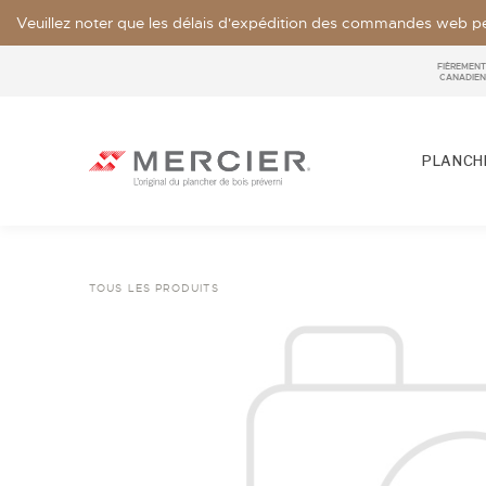
Veuillez noter que les délais d'expédition des commandes web pe
FIÈREMENT
CANADIEN
PLANCHE
TOUS LES PRODUITS
ESSENCES
LOOKS / GRADE
NOS COLLECTIONS
ÉCHANTILLON