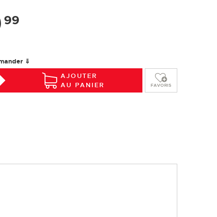
Installation
Entretien
Glossaire
9
99
mander ⇓
AJOUTER
AU PANIER
FAVORIS