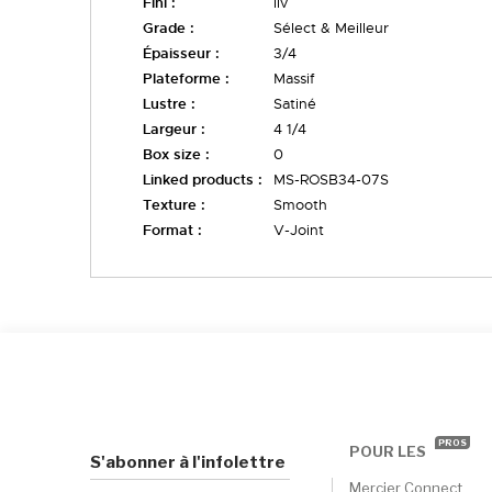
Fini :
liv
Grade :
Sélect & Meilleur
Épaisseur :
3/4
Plateforme :
Massif
Lustre :
Satiné
Largeur :
4 1/4
Box size :
0
Linked products :
MS-ROSB34-07S
Texture :
Smooth
Format :
V-Joint
PROS
POUR LES
S'abonner à l'infolettre
Mercier Connect