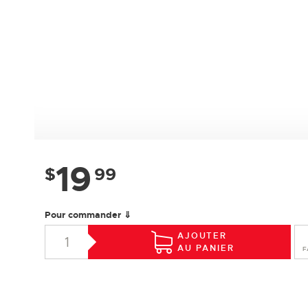
19
$
99
Pour commander ⇓
AJOUTER
AU PANIER
F