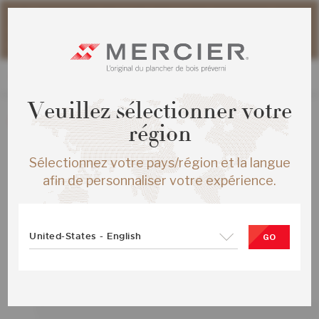
Veuillez noter que les délais d'expédition des commandes
web peuvent être légèrement prolongés pour la période
estivale.
Veuillez sélectionner votre
La création de nouvelles commandes est présentement
région
désactivée.
Sélectionnez votre pays/région et la langue
afin de personnaliser votre expérience.
TOUS LES PRODUITS
United-States - English
HICKORY AUTHENTIC MAS ¾X4¼
GO
NATUREL MAT
SKU :
MS-HIAT34-00M-SMP