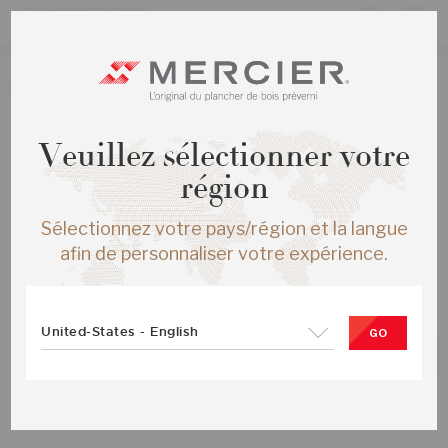
La création de nouvelles commandes est présentement
désactivée.
Veuillez sélectionner votre
région
Sélectionnez votre pays/région et la langue
TOUS LES PRODUITS
ERABLE DISTINCTION ENG ¾X5
afin de personnaliser votre expérience.
GUNSTOCK MAT
SKU :
ME-HMDS35-12M-SMP
United-States - English
GO