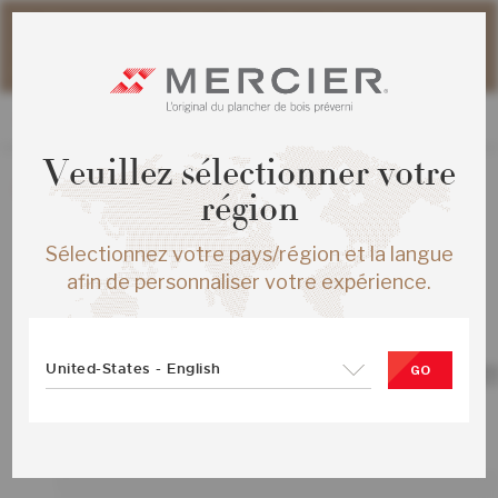
Veuillez noter que les délais d'expédition des commandes
web peuvent être légèrement prolongés pour la période
estivale.
Veuillez sélectionner votre
La création de nouvelles commandes est présentement
région
désactivée.
Sélectionnez votre pays/région et la langue
afin de personnaliser votre expérience.
TOUS LES PRODUITS
United-States - English
ERABLE AUTHENTIC ENG ¾X6½ TRE
GO
MAT
SKU :
ME-HMAT3E-30M-SMP