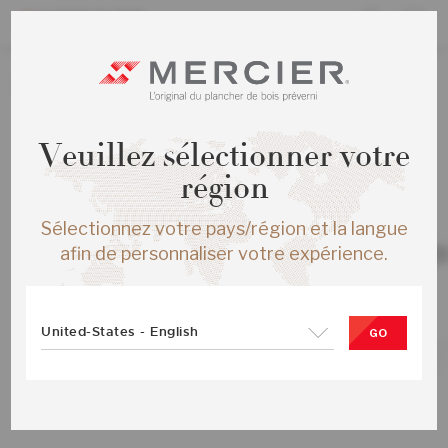
La création de nouvelles commandes est présentement
désactivée.
Veuillez sélectionner votre
région
Sélectionnez votre pays/région et la langue
TOUS LES PRODUITS
ERABLE AUTHENTIC ENG ¾X6½ BRE
afin de personnaliser votre expérience.
MAT
SKU :
ME-HMAT3E-BEM-SMP
United-States - English
GO