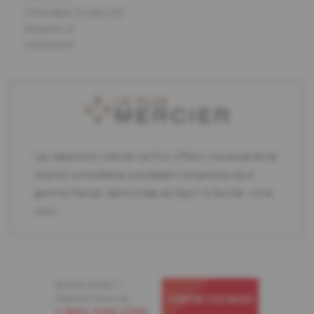
113 N. Main, Po Box 231
Dieterich, IL
USA 62424
Les détaillants Mercier Le Plus offrent une expérience
d'achat complète et possèdent l'ensemble de la
gamme Mercier démontrée de façon à faciliter votre
choix.
Besoin d'aide ?
Appelez-nous au
CONTACTEZ-NOUS
1-866-448-1785