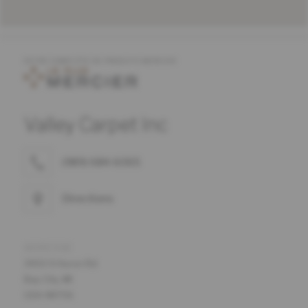
OFFRE COMPLÈTE DE PRODUITS MERCIER
Valley Carpet Inc
(989) 684-6065
Directions
ADRESSE
3450 S Huron Rd
Bay City, MI
USA 48706