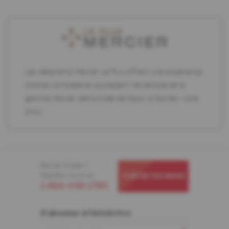
Les détaillants Mercier Le Plus offrent une expérience
d'achat complète et possèdent l'ensemble de la
gamme Mercier démontrée de façon à faciliter votre
choix.
Besoin d'aide ?
Appelez-nous au
CONTACTEZ-NOUS
1-866-448-1785
S'abonner à l'infolettre