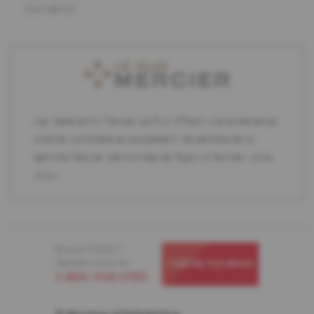
USA 08055
Les détaillants Mercier Le Plus offrent une expérience
d'achat complète et possèdent l'ensemble de la
gamme Mercier démontrée de façon à faciliter votre
choix.
Besoin d'aide ?
Appelez-nous au
CONTACTEZ-NOUS
1-866-448-1785