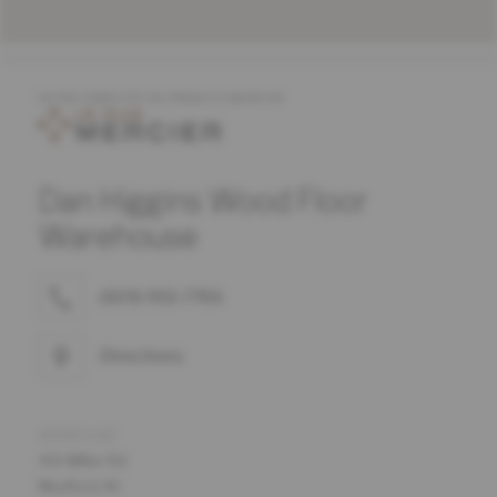
OFFRE COMPLÈTE DE PRODUITS MERCIER
Dan Higgins Wood Floor
Warehouse
(609) 953-7766
Directions
ADRESSE
410 Miller Rd
Medford, NJ