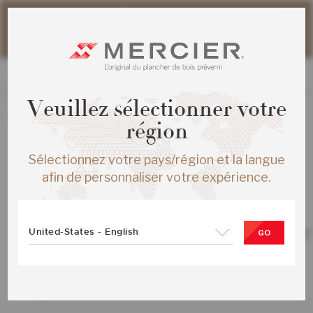
Veuillez noter que les délais d'expédition des commandes
web peuvent être légèrement prolongés pour la période
estivale.
Veuillez sélectionner votre
La création de nouvelles commandes est présentement
région
désactivée.
Sélectionnez votre pays/région et la langue
afin de personnaliser votre expérience.
TOUS LES PRODUITS
United-States - English
CHENE ROUGE S&M MAS ¾X4¼ MIST
GO
SATIN
SKU :
MS-ROSB34-29S-SMP