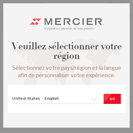
La création de nouvelles commandes est présentement
désactivée.
Veuillez sélectionner votre
région
Sélectionnez votre pays/région et la langue
TOUS LES PRODUITS
CHENE ROUGE S&M MAS ¾X4¼
afin de personnaliser votre expérience.
GUNSTOCK MAT
SKU :
MS-ROSB34-12M-SMP
United-States - English
GO