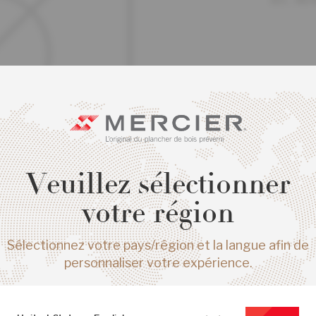
SKU :
ME-R
FAVORIS
Veuillez sélectionner
votre région
Sélectionnez votre pays/région et la langue afin de
personnaliser votre expérience.